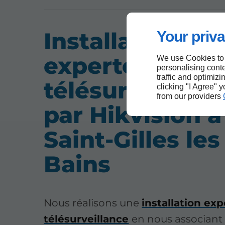
Installation
Your priva
experte de
We use Cookies to
personalising conte
traffic and optimizi
télésurveillanc
clicking "I Agree" 
from our providers
par Hikvision à
Saint-Gilles les
Bains
Nous réalisons une
installation ex
télésurveillance
en nous associant