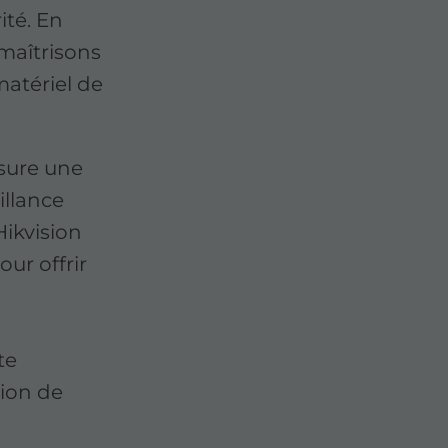
ité. En
 maîtrisons
atériel de
ssure une
illance
Hikvision
ur offrir
te
tion de