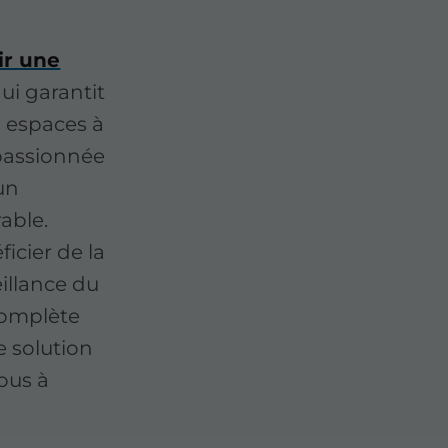
ir une
ui garantit
os espaces à
 passionnée
un
able.
icier de la
illance du
complète
 solution
ous à