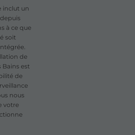
 inclut un
 depuis
ns à ce que
é soit
intégrée.
llation de
s Bains est
bilité de
rveillance
ous nous
 votre
nctionne