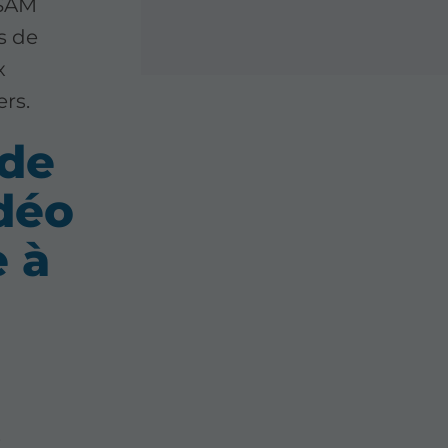
ESAM
s de
x
rs.
 de
idéo
e à
s