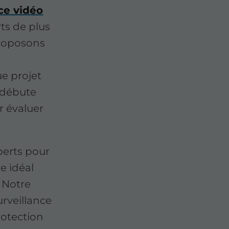
ce vidéo
rts de plus
proposons
e projet
 débute
r évaluer
perts pour
ce idéal
. Notre
rveillance
rotection