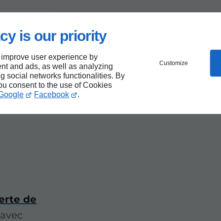
cy is our priority
 improve user experience by
Customize
nt and ads, as well as analyzing
ng social networks functionalities. By
e
you consent to the use of Cookies
Google
Facebook
.
perte de
 avec