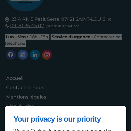
23 A RN 5 Petit Serre,
97421
SAINT-LOUIS
09 70 35 45 02
Lun - Ven :
08h - 18h
Service d'urgence :
Contacter par
téléphone
Accueil
Contactez-nous
Mentions légales
Plan du site
Your privacy is our priority
We use Cookies to improve user experience by