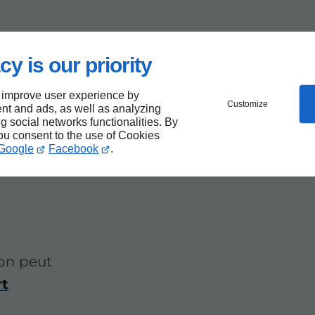
cy is our priority
 improve user experience by
Customize
nt and ads, as well as analyzing
ng social networks functionalities. By
à
you consent to the use of Cookies
Google
Facebook
.
on peut
rt