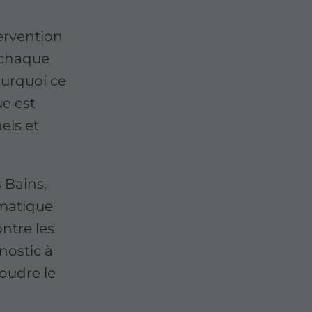
ervention
 chaque
ourquoi ce
e est
els et
s Bains,
rmatique
ntre les
nostic à
oudre le