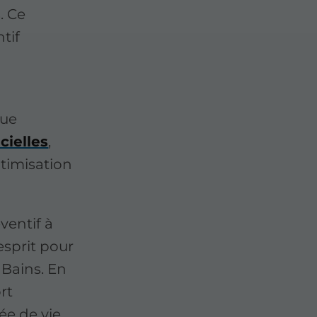
. Ce
tif
que
cielles
,
ptimisation
ventif à
'esprit pour
s Bains. En
rt
ée de vie