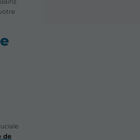
 Bains
votre
de
ruciale
e de