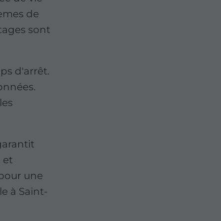
tèmes de
ntages sont
ps d'arrêt.
onnées.
les
arantit
 et
e pour une
le à Saint-