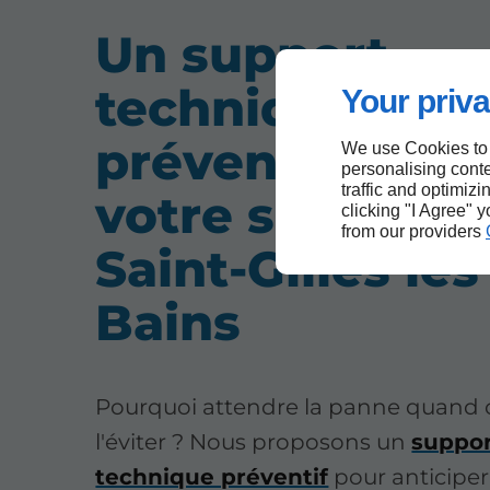
Un support
technique
Your priva
préventif pour
We use Cookies to
personalising conte
traffic and optimizi
votre sérénité 
clicking "I Agree" 
from our providers
Saint-Gilles les
Bains
Pourquoi attendre la panne quand 
l'éviter ? Nous proposons un
suppo
technique préventif
pour anticiper