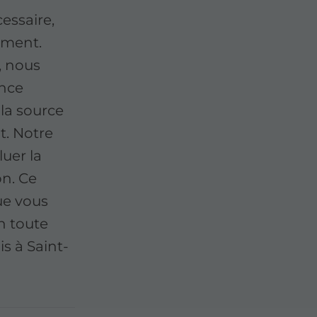
essaire,
ement.
, nous
ance
 la source
. Notre
luer la
on. Ce
ue vous
n toute
is à Saint-