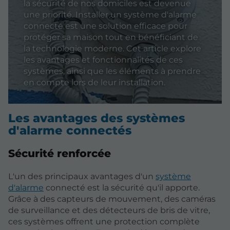
la sécurité de nos domiciles est devenue
une priorité. Installer un système d'alarme
connecté est une solution efficace pour
protéger sa maison tout en bénéficiant de
la technologie moderne. Cet article explore
les avantages et fonctionnalités de ces
systèmes, ainsi que les éléments à prendre
en compte lors de leur installation.
Les avantages des systèmes
d'alarme connectés
Sécurité renforcée
L'un des principaux avantages d'un
système
d'alarme
connecté est la sécurité qu'il apporte.
Grâce à des capteurs de mouvement, des caméras
de surveillance et des détecteurs de bris de vitre,
ces systèmes offrent une protection complète