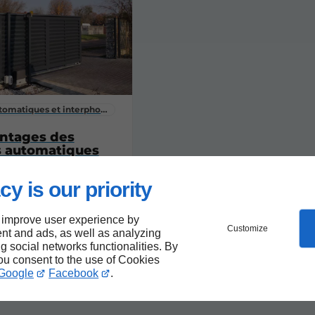
utomatiques et interphonie
antages des
s automatiques
sécurité et le
cy is our priority
 improve user experience by
Customize
nt and ads, as well as analyzing
ng social networks functionalities. By
you consent to the use of Cookies
Google
Facebook
.