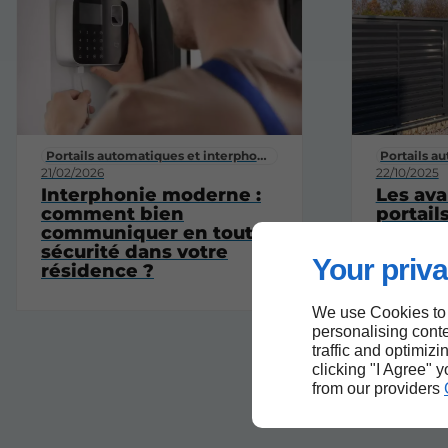
Portails automatiques et interphonie
Portails a
21/02/2026
22/10/2025
Interphonie moderne :
Les av
comment bien
portail
communiquer en toute
pour la 
sécurité dans votre
confort
Your priva
résidence ?
We use Cookies to
personalising conte
traffic and optimizi
clicking "I Agree" 
from our providers