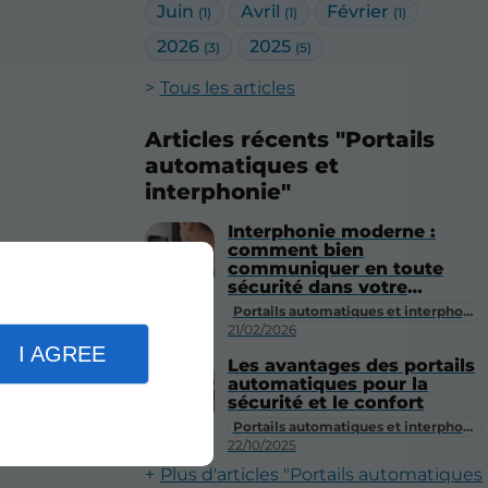
Juin
Avril
Février
(1)
(1)
(1)
2026
2025
(3)
(5)
Tous les articles
Articles récents "Portails
automatiques et
interphonie"
Interphonie moderne :
comment bien
communiquer en toute
sécurité dans votre
résidence ?
Portails automatiques et interphonie
21/02/2026
I AGREE
Les avantages des portails
automatiques pour la
sécurité et le confort
Portails automatiques et interphonie
22/10/2025
Plus d'articles "Portails automatiques