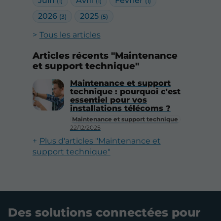
Juin
Avril
Février
(1)
(1)
(1)
2026
2025
(3)
(5)
Tous les articles
Articles récents "Maintenance
et support technique"
Maintenance et support
technique : pourquoi c'est
essentiel pour vos
installations télécoms ?
Maintenance et support technique
22/12/2025
Plus d'articles "Maintenance et
support technique"
Des solutions connectées pour