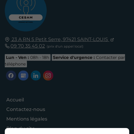
23 A RN 5 Petit Serre,
97421
SAINT-LOUIS
09 70 35 45 02
Lun - Ven :
08h - 18h
Service d'urgence :
Contacter par
téléphone
Accueil
Contactez-nous
Mentions légales
Plan du site