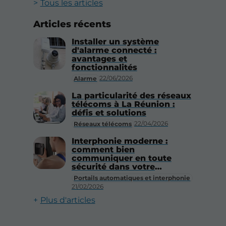
Tous les articles
Articles récents
Installer un système
d'alarme connecté :
avantages et
fonctionnalités
22/06/2026
Alarme
La particularité des réseaux
télécoms à La Réunion :
défis et solutions
22/04/2026
Réseaux télécoms
Interphonie moderne :
comment bien
communiquer en toute
sécurité dans votre
résidence ?
Portails automatiques et interphonie
21/02/2026
Plus d'articles