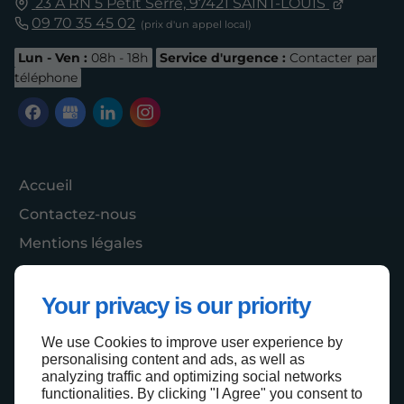
23 A RN 5 Petit Serre,
97421
SAINT-LOUIS
09 70 35 45 02
Lun - Ven :
08h - 18h
Service d'urgence :
Contacter par
téléphone
Accueil
Contactez-nous
Mentions légales
Plan du site
Your privacy is our priority
We use Cookies to improve user experience by
Haut de page
personalising content and ads, as well as
analyzing traffic and optimizing social networks
functionalities. By clicking "I Agree" you consent to